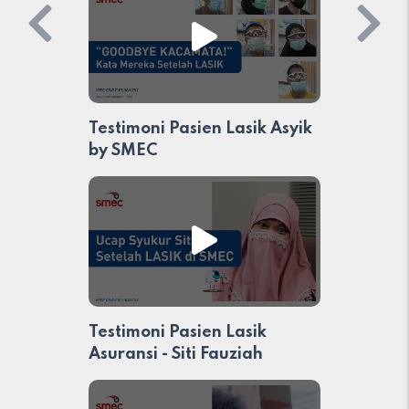
Testimoni Pasien Lasik Asyik
by SMEC
Testimoni Pasien Lasik
Asuransi - Siti Fauziah